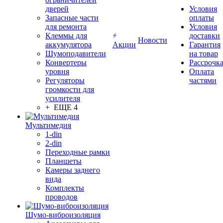
дверей
Условия
Запасные части
оплаты
для ремонта
Условия
Клеммы для
доставки
Новости
аккумулятора
Акции
Гарантия
Шумоподавители
на товар
Конвертеры
Рассрочк
уровня
Оплата
Регуляторы
частями
громкости для
усилителя
+ ЕЩЕ 4
Мультимедия
1-din
2-din
Переходные рамки
Планшеты
Камеры заднего
вида
Комплекты
проводов
Шумо-виброизоляция