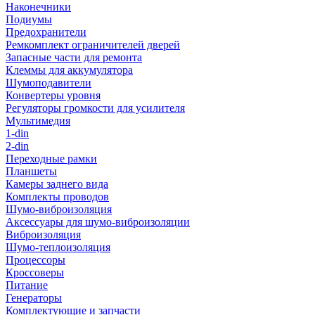
Наконечники
Подиумы
Предохранители
Ремкомплект ограничителей дверей
Запасные части для ремонта
Клеммы для аккумулятора
Шумоподавители
Конвертеры уровня
Регуляторы громкости для усилителя
Мультимедия
1-din
2-din
Переходные рамки
Планшеты
Камеры заднего вида
Комплекты проводов
Шумо-виброизоляция
Аксессуары для шумо-виброизоляции
Виброизоляция
Шумо-теплоизоляция
Процессоры
Кроссоверы
Питание
Генераторы
Комплектующие и запчасти