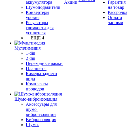
аккумулятора
Акции
Гарантия
Шумоподавители
на товар
Конвертеры
Рассрочк
уровня
Оплата
Регуляторы
частями
громкости для
усилителя
+ ЕЩЕ 4
Мультимедия
1-din
2-din
Переходные рамки
Планшеты
Камеры заднего
вида
Комплекты
проводов
Шумо-виброизоляция
Аксессуары для
шумо-
виброизоляции
Виброизоляция
Шумо-