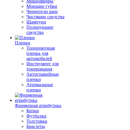
Микрофибры
Моющие губки
Чернители шин
Чистящие средства
Шампуни
Полирующие
средства
Пленки
Тонировочная
пленка для
автомобилей
Инструмент для
тонирования
Антигравийные
пленки
Атермальные
пленки
Фирменная атрибутика
Кепки
Футболки
Толстовки
Браслеты