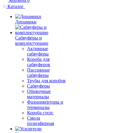
Корзина
0
Каталог
Динамики
Сабвуферы и
комплектующие
Активные
сабвуферы
Короба для
сабвуферов
Пассивные
сабвуферы
Трубы для коробов
Сабвуферы
Обивочные
материалы
Фазоинверторы и
терминалы
Короба стелс
Смола
полиэфирная