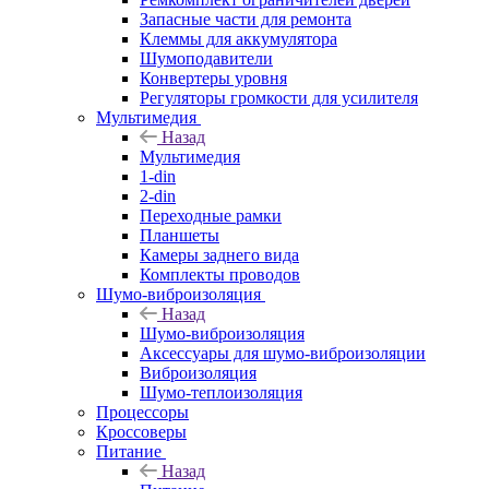
Запасные части для ремонта
Клеммы для аккумулятора
Шумоподавители
Конвертеры уровня
Регуляторы громкости для усилителя
Мультимедия
Назад
Мультимедия
1-din
2-din
Переходные рамки
Планшеты
Камеры заднего вида
Комплекты проводов
Шумо-виброизоляция
Назад
Шумо-виброизоляция
Аксессуары для шумо-виброизоляции
Виброизоляция
Шумо-теплоизоляция
Процессоры
Кроссоверы
Питание
Назад