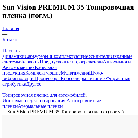
Sun Vision PREMIUM 35 Тонировочная
пленка (пог.м.)
Главная
—
Каталог
—
Пленки
Динамики
Сабвуферы и комплектующие
Усилители
Охранные
системы
Фаркопы
Предпусковые подогреватели
Автохимия и
Автокосметика
Кабельная
продукция
Комплектующие
Мультимедия
Шумо-
виброизоляция
Процессоры
Кроссоверы
Питание
Фирменная
атрибутика
Другое
—
Тонировочная пленка для автомобилей
Инструмент для тонирования
Антигравийные
пленки
Атермальные пленки
—
Sun Vision PREMIUM 35 Тонировочная пленка (пог.м.)