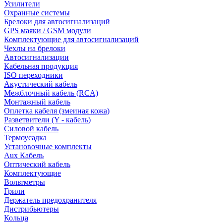
Усилители
Охранные системы
Брелоки для автосигнализаций
GPS маяки / GSM модули
Комплектующие для автосигнализаций
Чехлы на брелоки
Автосигнализации
Кабельная продукция
ISO переходники
Акустический кабель
Межблочный кабель (RCA)
Монтажный кабель
Оплетка кабеля (змеиная кожа)
Разветвители (Y - кабель)
Силовой кабель
Термоусадка
Установочные комплекты
Aux Кабель
Оптический кабель
Комплектующие
Вольтметры
Грили
Держатель предохранителя
Дистрибьютеры
Кольца