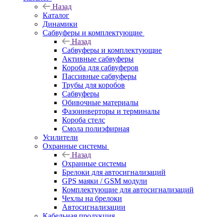
Назад
Каталог
Динамики
Сабвуферы и комплектующие
Назад
Сабвуферы и комплектующие
Активные сабвуферы
Короба для сабвуферов
Пассивные сабвуферы
Трубы для коробов
Сабвуферы
Обивочные материалы
Фазоинверторы и терминалы
Короба стелс
Смола полиэфирная
Усилители
Охранные системы
Назад
Охранные системы
Брелоки для автосигнализаций
GPS маяки / GSM модули
Комплектующие для автосигнализаций
Чехлы на брелоки
Автосигнализации
Кабельная продукция