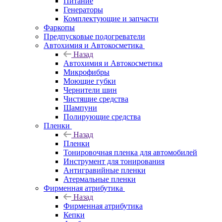
Питание
Генераторы
Комплектующие и запчасти
Фаркопы
Предпусковые подогреватели
Автохимия и Автокосметика
Назад
Автохимия и Автокосметика
Микрофибры
Моющие губки
Чернители шин
Чистящие средства
Шампуни
Полирующие средства
Пленки
Назад
Пленки
Тонировочная пленка для автомобилей
Инструмент для тонирования
Антигравийные пленки
Атермальные пленки
Фирменная атрибутика
Назад
Фирменная атрибутика
Кепки