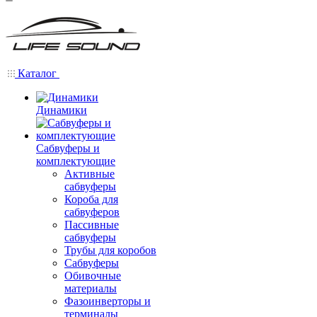
Каталог
Динамики
Сабвуферы и
комплектующие
Активные
сабвуферы
Короба для
сабвуферов
Пассивные
сабвуферы
Трубы для коробов
Сабвуферы
Обивочные
материалы
Фазоинверторы и
терминалы