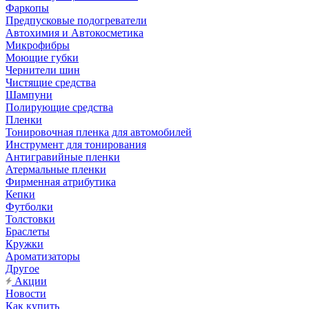
Фаркопы
Предпусковые подогреватели
Автохимия и Автокосметика
Микрофибры
Моющие губки
Чернители шин
Чистящие средства
Шампуни
Полирующие средства
Пленки
Тонировочная пленка для автомобилей
Инструмент для тонирования
Антигравийные пленки
Атермальные пленки
Фирменная атрибутика
Кепки
Футболки
Толстовки
Браслеты
Кружки
Ароматизаторы
Другое
Акции
Новости
Как купить