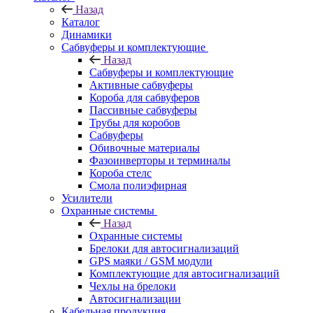
Назад
Каталог
Динамики
Сабвуферы и комплектующие
Назад
Сабвуферы и комплектующие
Активные сабвуферы
Короба для сабвуферов
Пассивные сабвуферы
Трубы для коробов
Сабвуферы
Обивочные материалы
Фазоинверторы и терминалы
Короба стелс
Смола полиэфирная
Усилители
Охранные системы
Назад
Охранные системы
Брелоки для автосигнализаций
GPS маяки / GSM модули
Комплектующие для автосигнализаций
Чехлы на брелоки
Автосигнализации
Кабельная продукция