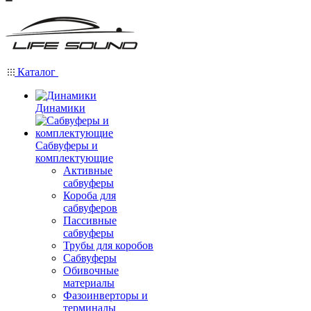
Каталог
Динамики
Сабвуферы и
комплектующие
Активные
сабвуферы
Короба для
сабвуферов
Пассивные
сабвуферы
Трубы для коробов
Сабвуферы
Обивочные
материалы
Фазоинверторы и
терминалы