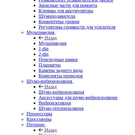
Запасные части для ремонта
Клеммы для аккумулятора
Шумоподавители
Конвертеры уровня
Регуляторы громкости для усилителя
Мультимедия
Назад
Мультимедия
1-din
2-din
Переходные рамки
Планшеты
Камеры заднего вида
Комплекты проводов
Шумо-виброизоляция
Назад
Шумо-виброизоляция
Аксессуары для шумо-виброизоляции
Виброизоляция
Шумо-теплоизоляция
Процессоры
Кроссоверы
Питание
Назад