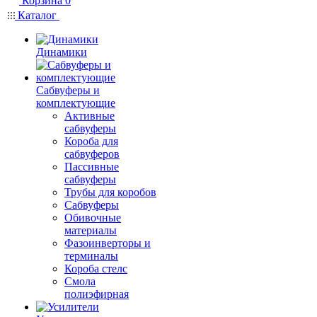
Корзина
0
Каталог
Динамики
Сабвуферы и
комплектующие
Активные
сабвуферы
Короба для
сабвуферов
Пассивные
сабвуферы
Трубы для коробов
Сабвуферы
Обивочные
материалы
Фазоинверторы и
терминалы
Короба стелс
Смола
полиэфирная