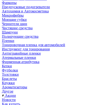
Фаркопы
Предпусковые подогреватели
Автохимия и Автокосметика
Микрофибры
Моющие губки
Чернители шин
Чистящие средства
Шампуни
Полирующие средства
Пленки
Тонировочная пленка для автомобилей
Инструмент для тонирования
Антигравийные пленки
Атермальные пленки
Фирменная атрибутика
Кепки
Футболки
Толстовки
Браслеты
Кружки
Ароматизаторы
Другое
Акции
Новости
Как купить