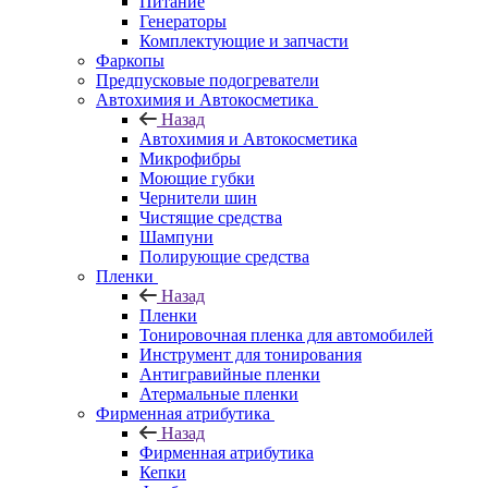
Питание
Генераторы
Комплектующие и запчасти
Фаркопы
Предпусковые подогреватели
Автохимия и Автокосметика
Назад
Автохимия и Автокосметика
Микрофибры
Моющие губки
Чернители шин
Чистящие средства
Шампуни
Полирующие средства
Пленки
Назад
Пленки
Тонировочная пленка для автомобилей
Инструмент для тонирования
Антигравийные пленки
Атермальные пленки
Фирменная атрибутика
Назад
Фирменная атрибутика
Кепки