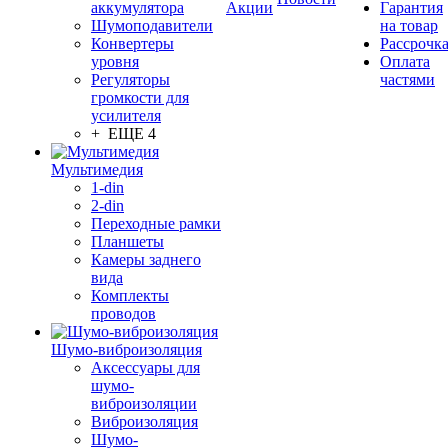
аккумулятора
Акции
Гарантия
Шумоподавители
на товар
Конвертеры
Рассрочк
уровня
Оплата
Регуляторы
частями
громкости для
усилителя
+ ЕЩЕ 4
Мультимедия
1-din
2-din
Переходные рамки
Планшеты
Камеры заднего
вида
Комплекты
проводов
Шумо-виброизоляция
Аксессуары для
шумо-
виброизоляции
Виброизоляция
Шумо-