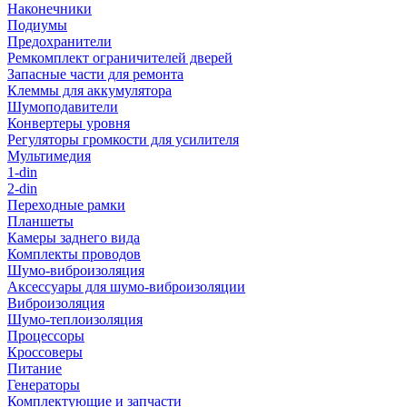
Наконечники
Подиумы
Предохранители
Ремкомплект ограничителей дверей
Запасные части для ремонта
Клеммы для аккумулятора
Шумоподавители
Конвертеры уровня
Регуляторы громкости для усилителя
Мультимедия
1-din
2-din
Переходные рамки
Планшеты
Камеры заднего вида
Комплекты проводов
Шумо-виброизоляция
Аксессуары для шумо-виброизоляции
Виброизоляция
Шумо-теплоизоляция
Процессоры
Кроссоверы
Питание
Генераторы
Комплектующие и запчасти