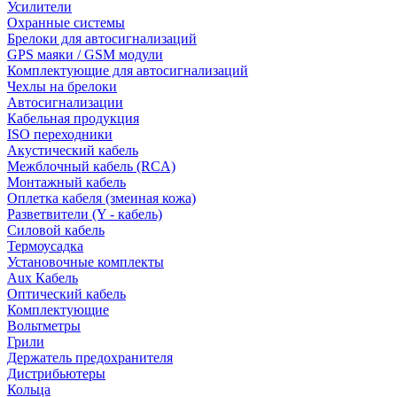
Усилители
Охранные системы
Брелоки для автосигнализаций
GPS маяки / GSM модули
Комплектующие для автосигнализаций
Чехлы на брелоки
Автосигнализации
Кабельная продукция
ISO переходники
Акустический кабель
Межблочный кабель (RCA)
Монтажный кабель
Оплетка кабеля (змеиная кожа)
Разветвители (Y - кабель)
Силовой кабель
Термоусадка
Установочные комплекты
Aux Кабель
Оптический кабель
Комплектующие
Вольтметры
Грили
Держатель предохранителя
Дистрибьютеры
Кольца