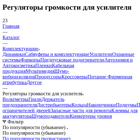
Регуляторы громкости для усилителя
23
Главная
—
Каталог
—
Комплектующие
Динамики
Сабвуферы и комплектующие
Усилители
Охранные
системы
Фаркопы
Предпусковые подогреватели
Автохимия и
Автокосметика
Пленки
Кабельная
продукция
Мультимедия
Шумо-
виброизоляция
Процессоры
Кроссоверы
Питание
Фирменная
атрибутика
Другое
—
Регуляторы громкости для усилителя
Вольтметры
Грили
Держатель
предохранителя
Дистрибьютеры
Кольца
Наконечники
Подиумы
П
ограничителей дверей
Запасные части для ремонта
Клеммы для
аккумулятора
Шумоподавители
Конвертеры уровня
Фильтр
По популярности (убывание)
По популярности (убывание)
По популярности (возрастание)