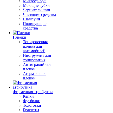
Микрофибры
Моющие губки
Чернители шин
Чистящие средства
Шампуни
Полирующие
средства
Пленки
Тонировочная
пленка для
автомобилей
Инструмент для
тонирования
Антигравийные
пленки
Атермальные
пленки
Фирменная атрибутика
Кепки
Футболки
Толстовки
Браслеты