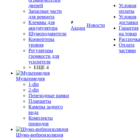
дверей
Условия
Запасные части
оплаты
для ремонта
Условия
Клеммы для
доставки
Новости
аккумулятора
Акции
Гарантия
Шумоподавители
на товар
Конвертеры
Рассрочк
уровня
Оплата
Регуляторы
частями
громкости для
усилителя
+ ЕЩЕ 4
Мультимедия
1-din
2-din
Переходные рамки
Планшеты
Камеры заднего
вида
Комплекты
проводов
Шумо-виброизоляция