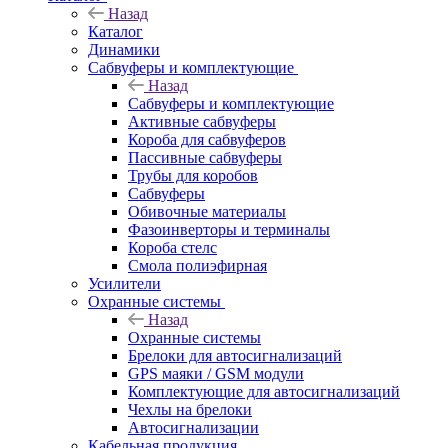
Назад
Каталог
Динамики
Сабвуферы и комплектующие
Назад
Сабвуферы и комплектующие
Активные сабвуферы
Короба для сабвуферов
Пассивные сабвуферы
Трубы для коробов
Сабвуферы
Обивочные материалы
Фазоинверторы и терминалы
Короба стелс
Смола полиэфирная
Усилители
Охранные системы
Назад
Охранные системы
Брелоки для автосигнализаций
GPS маяки / GSM модули
Комплектующие для автосигнализаций
Чехлы на брелоки
Автосигнализации
Кабельная продукция