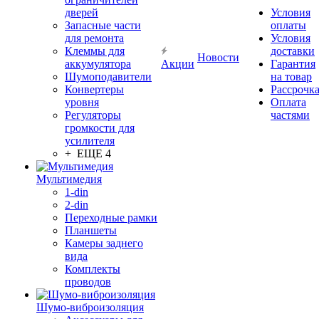
дверей
Условия
Запасные части
оплаты
для ремонта
Условия
Клеммы для
доставки
Новости
аккумулятора
Акции
Гарантия
Шумоподавители
на товар
Конвертеры
Рассрочк
уровня
Оплата
Регуляторы
частями
громкости для
усилителя
+ ЕЩЕ 4
Мультимедия
1-din
2-din
Переходные рамки
Планшеты
Камеры заднего
вида
Комплекты
проводов
Шумо-виброизоляция