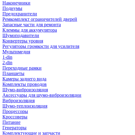
Наконечники
Подиумы
Предохранители
Ремкомплект ограничителей дверей
Запасные части для ремонта
Клеммы для аккумулятора
Шумоподавители
Конвертеры уровня
Регуляторы громкости для усилителя
Мультимедия
1-din
2-din
Переходные рамки
Планшеты
Камеры заднего вида
Комплекты проводов
Шумо-виброизоляция
Аксессуары для шумо-виброизоляции
Виброизоляция
Шумо-теплоизоляция
Процессоры
Кроссоверы
Питание
Генераторы
Комплектующие и запчасти