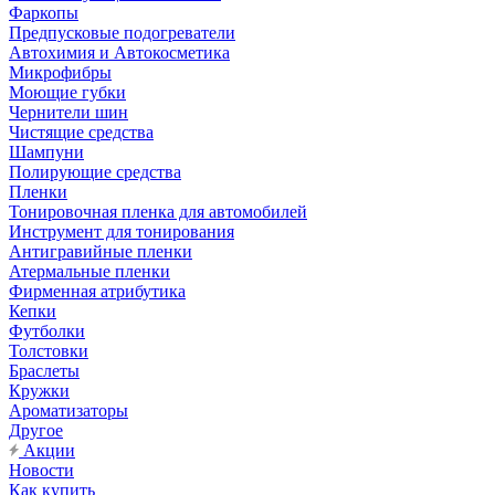
Фаркопы
Предпусковые подогреватели
Автохимия и Автокосметика
Микрофибры
Моющие губки
Чернители шин
Чистящие средства
Шампуни
Полирующие средства
Пленки
Тонировочная пленка для автомобилей
Инструмент для тонирования
Антигравийные пленки
Атермальные пленки
Фирменная атрибутика
Кепки
Футболки
Толстовки
Браслеты
Кружки
Ароматизаторы
Другое
Акции
Новости
Как купить