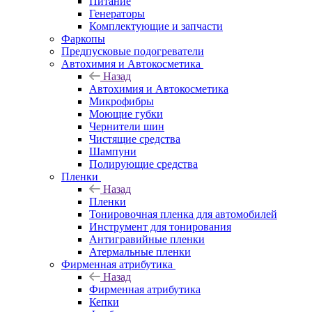
Питание
Генераторы
Комплектующие и запчасти
Фаркопы
Предпусковые подогреватели
Автохимия и Автокосметика
Назад
Автохимия и Автокосметика
Микрофибры
Моющие губки
Чернители шин
Чистящие средства
Шампуни
Полирующие средства
Пленки
Назад
Пленки
Тонировочная пленка для автомобилей
Инструмент для тонирования
Антигравийные пленки
Атермальные пленки
Фирменная атрибутика
Назад
Фирменная атрибутика
Кепки