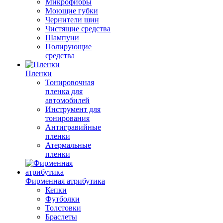
Микрофибры
Моющие губки
Чернители шин
Чистящие средства
Шампуни
Полирующие
средства
Пленки
Тонировочная
пленка для
автомобилей
Инструмент для
тонирования
Антигравийные
пленки
Атермальные
пленки
Фирменная атрибутика
Кепки
Футболки
Толстовки
Браслеты