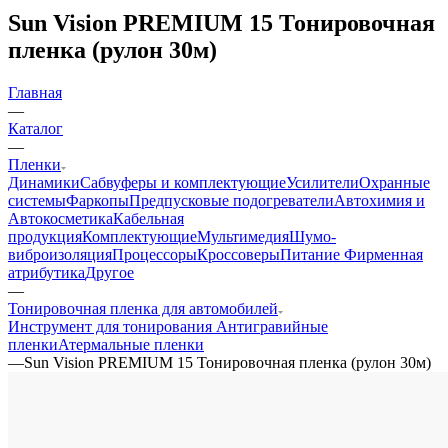
Sun Vision PREMIUM 15 Тонировочная
пленка (рулон 30м)
Главная
—
Каталог
—
Пленки
Динамики
Сабвуферы и комплектующие
Усилители
Охранные
системы
Фаркопы
Предпусковые подогреватели
Автохимия и
Автокосметика
Кабельная
продукция
Комплектующие
Мультимедия
Шумо-
виброизоляция
Процессоры
Кроссоверы
Питание
Фирменная
атрибутика
Другое
—
Тонировочная пленка для автомобилей
Инструмент для тонирования
Антигравийные
пленки
Атермальные пленки
—
Sun Vision PREMIUM 15 Тонировочная пленка (рулон 30м)