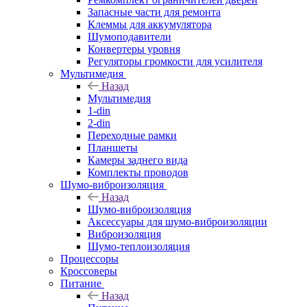
Запасные части для ремонта
Клеммы для аккумулятора
Шумоподавители
Конвертеры уровня
Регуляторы громкости для усилителя
Мультимедия
Назад
Мультимедия
1-din
2-din
Переходные рамки
Планшеты
Камеры заднего вида
Комплекты проводов
Шумо-виброизоляция
Назад
Шумо-виброизоляция
Аксессуары для шумо-виброизоляции
Виброизоляция
Шумо-теплоизоляция
Процессоры
Кроссоверы
Питание
Назад