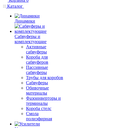
Корзина
0
Каталог
Динамики
Сабвуферы и
комплектующие
Активные
сабвуферы
Короба для
сабвуферов
Пассивные
сабвуферы
Трубы для коробов
Сабвуферы
Обивочные
материалы
Фазоинверторы и
терминалы
Короба стелс
Смола
полиэфирная