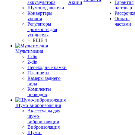
аккумулятора
Акции
Гарантия
Шумоподавители
на товар
Конвертеры
Рассрочк
уровня
Оплата
Регуляторы
частями
громкости для
усилителя
+ ЕЩЕ 4
Мультимедия
1-din
2-din
Переходные рамки
Планшеты
Камеры заднего
вида
Комплекты
проводов
Шумо-виброизоляция
Аксессуары для
шумо-
виброизоляции
Виброизоляция
Шумо-