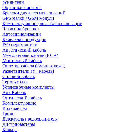
Усилители
Охранные системы
Брелоки для автосигнализаций
GPS маяки / GSM модули
Комплектующие для автосигнализаций
Чехлы на брелоки
Автосигнализации
Кабельная продукция
ISO переходники
Акустический кабель
Межблочный кабель (RCA)
Монтажный кабель
Оплетка кабеля (змеиная кожа)
Разветвители (Y - кабель)
Силовой кабель
Термоусадка
Установочные комплекты
Aux Кабель
Оптический кабель
Комплектующие
Вольтметры
Грили
Держатель предохранителя
Дистрибьютеры
Кольца