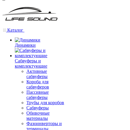
Каталог
Динамики
Сабвуферы и
комплектующие
Активные
сабвуферы
Короба для
сабвуферов
Пассивные
сабвуферы
Трубы для коробов
Сабвуферы
Обивочные
материалы
Фазоинверторы и
терминалы