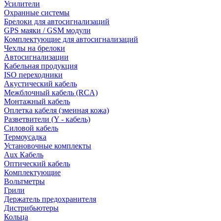
Усилители
Охранные системы
Брелоки для автосигнализаций
GPS маяки / GSM модули
Комплектующие для автосигнализаций
Чехлы на брелоки
Автосигнализации
Кабельная продукция
ISO переходники
Акустический кабель
Межблочный кабель (RCA)
Монтажный кабель
Оплетка кабеля (змеиная кожа)
Разветвители (Y - кабель)
Силовой кабель
Термоусадка
Установочные комплекты
Aux Кабель
Оптический кабель
Комплектующие
Вольтметры
Грили
Держатель предохранителя
Дистрибьютеры
Кольца