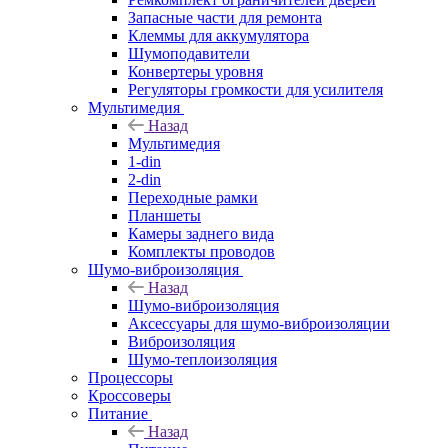
Запасные части для ремонта
Клеммы для аккумулятора
Шумоподавители
Конвертеры уровня
Регуляторы громкости для усилителя
Мультимедия
Назад
Мультимедия
1-din
2-din
Переходные рамки
Планшеты
Камеры заднего вида
Комплекты проводов
Шумо-виброизоляция
Назад
Шумо-виброизоляция
Аксессуары для шумо-виброизоляции
Виброизоляция
Шумо-теплоизоляция
Процессоры
Кроссоверы
Питание
Назад