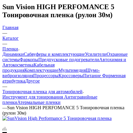
Sun Vision HIGH PERFOMANCE 5
Тонировочная пленка (рулон 30м)
Главная
—
Каталог
—
Пленки
Динамики
Сабвуферы и комплектующие
Усилители
Охранные
системы
Фаркопы
Предпусковые подогреватели
Автохимия и
Автокосметика
Кабельная
продукция
Комплектующие
Мультимедия
Шумо-
виброизоляция
Процессоры
Кроссоверы
Питание
Фирменная
атрибутика
Другое
—
Тонировочная пленка для автомобилей
Инструмент для тонирования
Антигравийные
пленки
Атермальные пленки
—
Sun Vision HIGH PERFOMANCE 5 Тонировочная пленка
(рулон 30м)