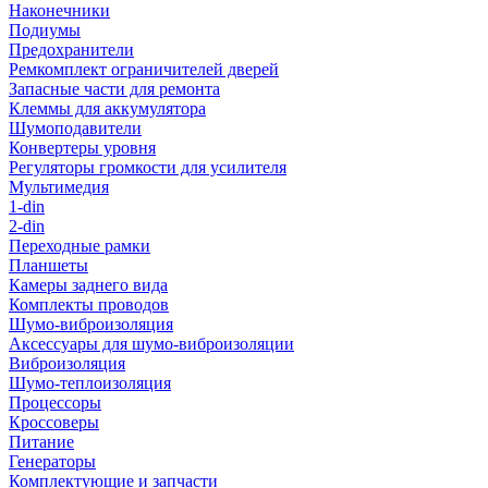
Наконечники
Подиумы
Предохранители
Ремкомплект ограничителей дверей
Запасные части для ремонта
Клеммы для аккумулятора
Шумоподавители
Конвертеры уровня
Регуляторы громкости для усилителя
Мультимедия
1-din
2-din
Переходные рамки
Планшеты
Камеры заднего вида
Комплекты проводов
Шумо-виброизоляция
Аксессуары для шумо-виброизоляции
Виброизоляция
Шумо-теплоизоляция
Процессоры
Кроссоверы
Питание
Генераторы
Комплектующие и запчасти