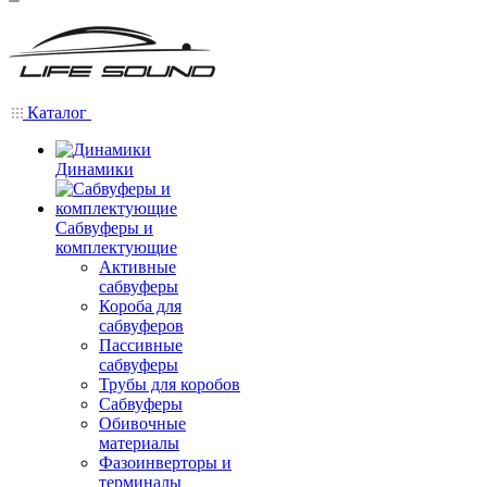
Каталог
Динамики
Сабвуферы и
комплектующие
Активные
сабвуферы
Короба для
сабвуферов
Пассивные
сабвуферы
Трубы для коробов
Сабвуферы
Обивочные
материалы
Фазоинверторы и
терминалы