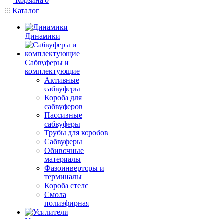
Корзина
0
Каталог
Динамики
Сабвуферы и
комплектующие
Активные
сабвуферы
Короба для
сабвуферов
Пассивные
сабвуферы
Трубы для коробов
Сабвуферы
Обивочные
материалы
Фазоинверторы и
терминалы
Короба стелс
Смола
полиэфирная