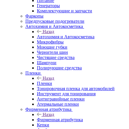
Питание
Генераторы
Комплектующие и запчасти
Фаркопы
Предпусковые подогреватели
Автохимия и Автокосметика
Назад
Автохимия и Автокосметика
Микрофибры
Моющие губки
Чернители шин
Чистящие средства
Шампуни
Полирующие средства
Пленки
Назад
Пленки
Тонировочная пленка для автомобилей
Инструмент для тонирования
Антигравийные пленки
Атермальные пленки
Фирменная атрибутика
Назад
Фирменная атрибутика
Кепки