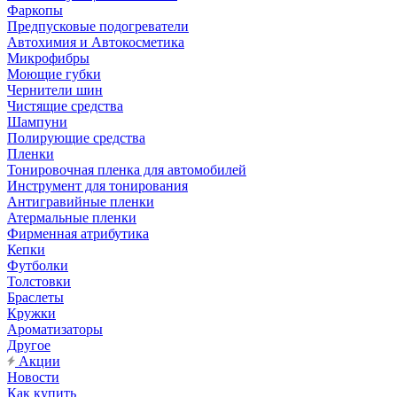
Фаркопы
Предпусковые подогреватели
Автохимия и Автокосметика
Микрофибры
Моющие губки
Чернители шин
Чистящие средства
Шампуни
Полирующие средства
Пленки
Тонировочная пленка для автомобилей
Инструмент для тонирования
Антигравийные пленки
Атермальные пленки
Фирменная атрибутика
Кепки
Футболки
Толстовки
Браслеты
Кружки
Ароматизаторы
Другое
Акции
Новости
Как купить