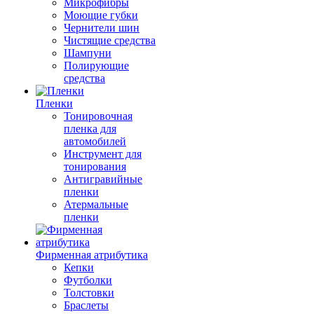
Микрофибры
Моющие губки
Чернители шин
Чистящие средства
Шампуни
Полирующие
средства
Пленки
Тонировочная
пленка для
автомобилей
Инструмент для
тонирования
Антигравийные
пленки
Атермальные
пленки
Фирменная атрибутика
Кепки
Футболки
Толстовки
Браслеты