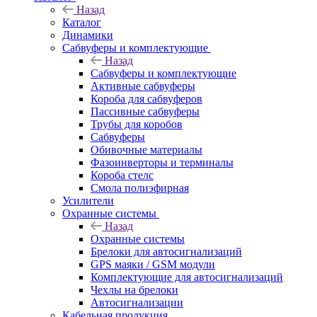
Назад
Каталог
Динамики
Сабвуферы и комплектующие
Назад
Сабвуферы и комплектующие
Активные сабвуферы
Короба для сабвуферов
Пассивные сабвуферы
Трубы для коробов
Сабвуферы
Обивочные материалы
Фазоинверторы и терминалы
Короба стелс
Смола полиэфирная
Усилители
Охранные системы
Назад
Охранные системы
Брелоки для автосигнализаций
GPS маяки / GSM модули
Комплектующие для автосигнализаций
Чехлы на брелоки
Автосигнализации
Кабельная продукция