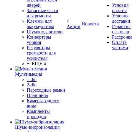
дверей
Условия
Запасные части
оплаты
для ремонта
Условия
Клеммы для
доставки
Новости
аккумулятора
Акции
Гарантия
Шумоподавители
на товар
Конвертеры
Рассрочк
уровня
Оплата
Регуляторы
частями
громкости для
усилителя
+ ЕЩЕ 4
Мультимедия
1-din
2-din
Переходные рамки
Планшеты
Камеры заднего
вида
Комплекты
проводов
Шумо-виброизоляция