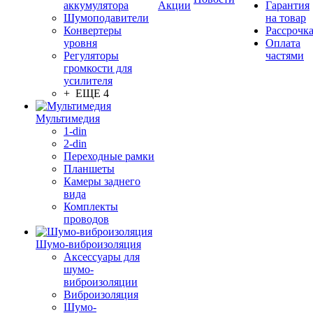
аккумулятора
Акции
Гарантия
Шумоподавители
на товар
Конвертеры
Рассрочк
уровня
Оплата
Регуляторы
частями
громкости для
усилителя
+ ЕЩЕ 4
Мультимедия
1-din
2-din
Переходные рамки
Планшеты
Камеры заднего
вида
Комплекты
проводов
Шумо-виброизоляция
Аксессуары для
шумо-
виброизоляции
Виброизоляция
Шумо-