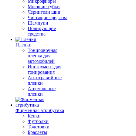
Микрофибры
Моющие губки
Чернители шин
Чистящие средства
Шампуни
Полирующие
средства
Пленки
Тонировочная
пленка для
автомобилей
Инструмент для
тонирования
Антигравийные
пленки
Атермальные
пленки
Фирменная атрибутика
Кепки
Футболки
Толстовки
Браслеты