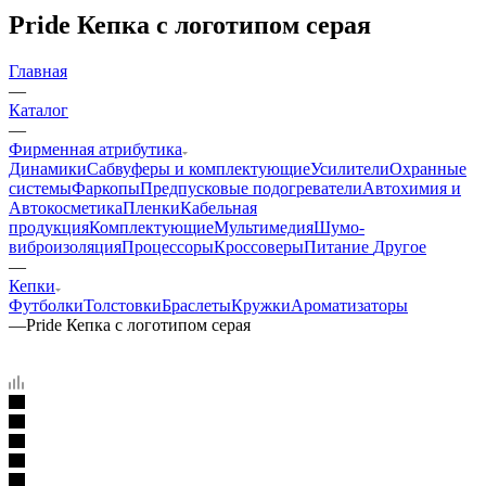
Pride Кепка с логотипом серая
Главная
—
Каталог
—
Фирменная атрибутика
Динамики
Сабвуферы и комплектующие
Усилители
Охранные
системы
Фаркопы
Предпусковые подогреватели
Автохимия и
Автокосметика
Пленки
Кабельная
продукция
Комплектующие
Мультимедия
Шумо-
виброизоляция
Процессоры
Кроссоверы
Питание
Другое
—
Кепки
Футболки
Толстовки
Браслеты
Кружки
Ароматизаторы
—
Pride Кепка с логотипом серая