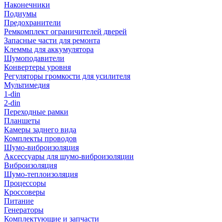
Наконечники
Подиумы
Предохранители
Ремкомплект ограничителей дверей
Запасные части для ремонта
Клеммы для аккумулятора
Шумоподавители
Конвертеры уровня
Регуляторы громкости для усилителя
Мультимедия
1-din
2-din
Переходные рамки
Планшеты
Камеры заднего вида
Комплекты проводов
Шумо-виброизоляция
Аксессуары для шумо-виброизоляции
Виброизоляция
Шумо-теплоизоляция
Процессоры
Кроссоверы
Питание
Генераторы
Комплектующие и запчасти