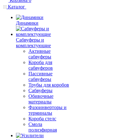
Корзина
0
Каталог
Динамики
Сабвуферы и
комплектующие
Активные
сабвуферы
Короба для
сабвуферов
Пассивные
сабвуферы
Трубы для коробов
Сабвуферы
Обивочные
материалы
Фазоинверторы и
терминалы
Короба стелс
Смола
полиэфирная