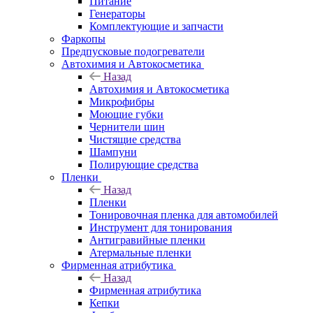
Питание
Генераторы
Комплектующие и запчасти
Фаркопы
Предпусковые подогреватели
Автохимия и Автокосметика
Назад
Автохимия и Автокосметика
Микрофибры
Моющие губки
Чернители шин
Чистящие средства
Шампуни
Полирующие средства
Пленки
Назад
Пленки
Тонировочная пленка для автомобилей
Инструмент для тонирования
Антигравийные пленки
Атермальные пленки
Фирменная атрибутика
Назад
Фирменная атрибутика
Кепки