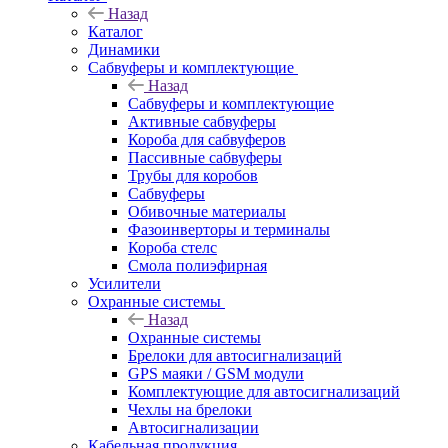
Назад
Каталог
Динамики
Сабвуферы и комплектующие
Назад
Сабвуферы и комплектующие
Активные сабвуферы
Короба для сабвуферов
Пассивные сабвуферы
Трубы для коробов
Сабвуферы
Обивочные материалы
Фазоинверторы и терминалы
Короба стелс
Смола полиэфирная
Усилители
Охранные системы
Назад
Охранные системы
Брелоки для автосигнализаций
GPS маяки / GSM модули
Комплектующие для автосигнализаций
Чехлы на брелоки
Автосигнализации
Кабельная продукция