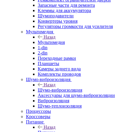
Запасные части для ремонта
Клеммы для аккумулятора
Шумоподавители
Конвертеры уровня
Регуляторы громкости для усилителя
Мультимедия
Назад
Мультимедия
1-din
2-din
Переходные рамки
Планшеты
Камеры заднего вида
Комплекты проводов
Шумо-виброизоляция
Назад
Шумо-виброизоляция
Аксессуары для шумо-виброизоляции
Виброизоляция
Шумо-теплоизоляция
Процессоры
Кроссоверы
Питание
Назад