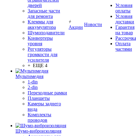
дверей
Условия
Запасные части
оплаты
для ремонта
Условия
Клеммы для
доставки
Новости
аккумулятора
Акции
Гарантия
Шумоподавители
на товар
Конвертеры
Рассрочк
уровня
Оплата
Регуляторы
частями
громкости для
усилителя
+ ЕЩЕ 4
Мультимедия
1-din
2-din
Переходные рамки
Планшеты
Камеры заднего
вида
Комплекты
проводов
Шумо-виброизоляция