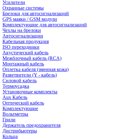
Усилители
Охранные системы
Брелоки для автосигнализаций
GPS маяки / GSM модули
Комплектующие для автосигнализаций
Чехлы на брелоки
Автосигнализации
Кабельная продукция
ISO переходники
Акустический кабель
Межблочный кабель (RCA)
Монтажный кабель
Оплетка кабеля (змеиная кожа)
Разветвители (Y - кабель)
Силовой кабель
Термоусадка
Установочные комплекты
Aux Кабель
Оптический кабель
Комплектующие
Вольтметры
Грили
Держатель предохранителя
Дистрибьютеры
Кольца