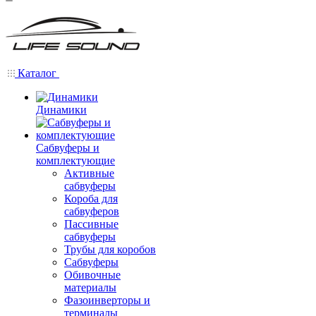
Каталог
Динамики
Сабвуферы и
комплектующие
Активные
сабвуферы
Короба для
сабвуферов
Пассивные
сабвуферы
Трубы для коробов
Сабвуферы
Обивочные
материалы
Фазоинверторы и
терминалы