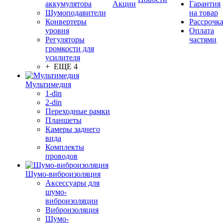
аккумулятора
Акции
Гарантия
Шумоподавители
на товар
Конвертеры
Рассрочк
уровня
Оплата
Регуляторы
частями
громкости для
усилителя
+ ЕЩЕ 4
Мультимедия
1-din
2-din
Переходные рамки
Планшеты
Камеры заднего
вида
Комплекты
проводов
Шумо-виброизоляция
Аксессуары для
шумо-
виброизоляции
Виброизоляция
Шумо-