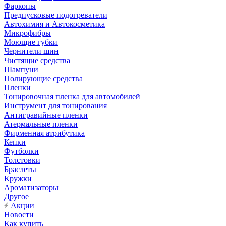
Фаркопы
Предпусковые подогреватели
Автохимия и Автокосметика
Микрофибры
Моющие губки
Чернители шин
Чистящие средства
Шампуни
Полирующие средства
Пленки
Тонировочная пленка для автомобилей
Инструмент для тонирования
Антигравийные пленки
Атермальные пленки
Фирменная атрибутика
Кепки
Футболки
Толстовки
Браслеты
Кружки
Ароматизаторы
Другое
Акции
Новости
Как купить