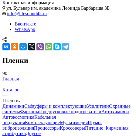
Контактная информация
ул. Бульвар им. академика Леонида Барбараша 3Б
info@lifesound42.ru
Вконтакте
WhatsApp
Пленки
90
Главная
—
Каталог
—
Пленки
Динамики
Сабвуферы и комплектующие
Усилители
Охранные
системы
Фаркопы
Предпусковые подогреватели
Автохимия и
Автокосметика
Кабельная
продукция
Комплектующие
Мультимедия
Шумо-
виброизоляция
Процессоры
Кроссоверы
Питание
Фирменная
атрибутика
Другое