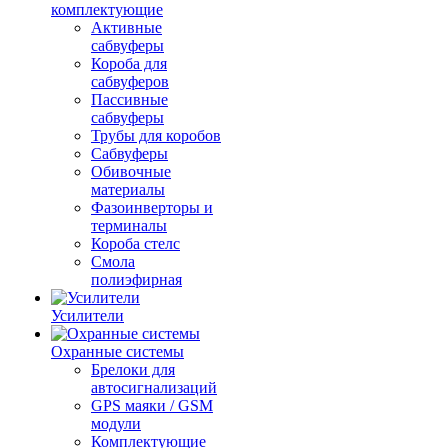
комплектующие
Активные
сабвуферы
Короба для
сабвуферов
Пассивные
сабвуферы
Трубы для коробов
Сабвуферы
Обивочные
материалы
Фазоинверторы и
терминалы
Короба стелс
Смола
полиэфирная
Усилители
Охранные системы
Брелоки для
автосигнализаций
GPS маяки / GSM
модули
Комплектующие