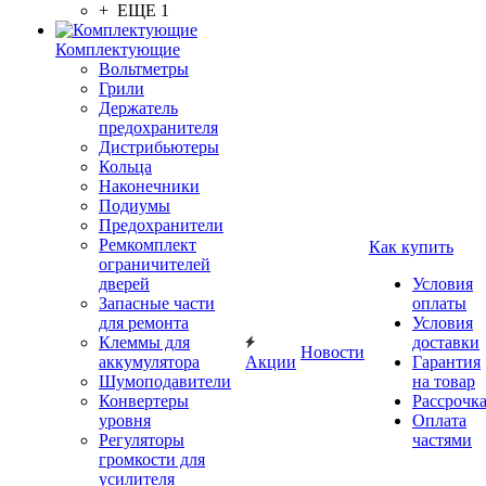
+ ЕЩЕ 1
Комплектующие
Вольтметры
Грили
Держатель
предохранителя
Дистрибьютеры
Кольца
Наконечники
Подиумы
Предохранители
Ремкомплект
Как купить
ограничителей
дверей
Условия
Запасные части
оплаты
для ремонта
Условия
Клеммы для
доставки
Новости
аккумулятора
Акции
Гарантия
Шумоподавители
на товар
Конвертеры
Рассрочк
уровня
Оплата
Регуляторы
частями
громкости для
усилителя