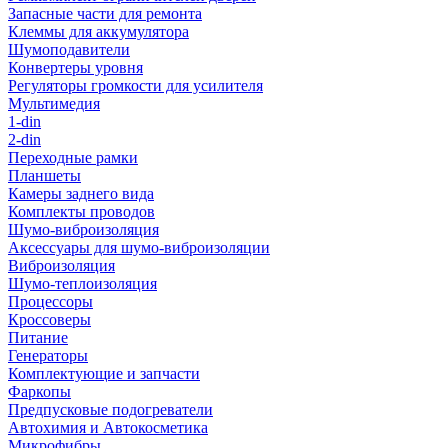
Запасные части для ремонта
Клеммы для аккумулятора
Шумоподавители
Конвертеры уровня
Регуляторы громкости для усилителя
Мультимедия
1-din
2-din
Переходные рамки
Планшеты
Камеры заднего вида
Комплекты проводов
Шумо-виброизоляция
Аксессуары для шумо-виброизоляции
Виброизоляция
Шумо-теплоизоляция
Процессоры
Кроссоверы
Питание
Генераторы
Комплектующие и запчасти
Фаркопы
Предпусковые подогреватели
Автохимия и Автокосметика
Микрофибры