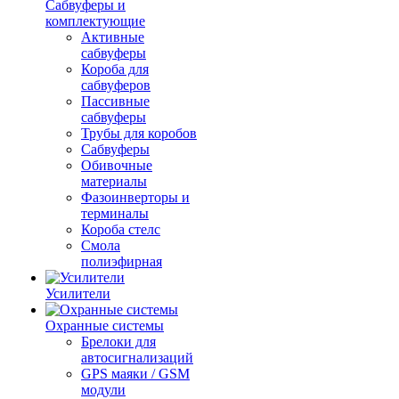
Сабвуферы и
комплектующие
Активные
сабвуферы
Короба для
сабвуферов
Пассивные
сабвуферы
Трубы для коробов
Сабвуферы
Обивочные
материалы
Фазоинверторы и
терминалы
Короба стелс
Смола
полиэфирная
Усилители
Охранные системы
Брелоки для
автосигнализаций
GPS маяки / GSM
модули