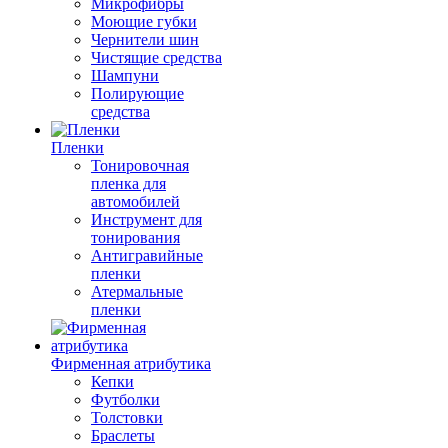
Микрофибры
Моющие губки
Чернители шин
Чистящие средства
Шампуни
Полирующие
средства
Пленки
Тонировочная
пленка для
автомобилей
Инструмент для
тонирования
Антигравийные
пленки
Атермальные
пленки
Фирменная атрибутика
Кепки
Футболки
Толстовки
Браслеты