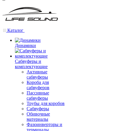
Каталог
Динамики
Сабвуферы и
комплектующие
Активные
сабвуферы
Короба для
сабвуферов
Пассивные
сабвуферы
Трубы для коробов
Сабвуферы
Обивочные
материалы
Фазоинверторы и
терминалы