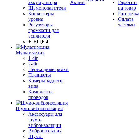
аккумулятора
Акции
Гарантия
Шумоподавители
на товар
Конвертеры
Рассрочк
уровня
Оплата
Регуляторы
частями
громкости для
усилителя
+ ЕЩЕ 4
Мультимедия
1-din
2-din
Переходные рамки
Планшеты
Камеры заднего
вида
Комплекты
проводов
Шумо-виброизоляция
Аксессуары для
шумо-
виброизоляции
Виброизоляция
Шумо-