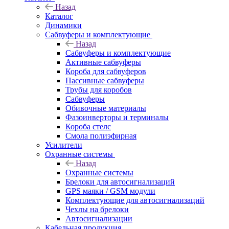
Назад
Каталог
Динамики
Сабвуферы и комплектующие
Назад
Сабвуферы и комплектующие
Активные сабвуферы
Короба для сабвуферов
Пассивные сабвуферы
Трубы для коробов
Сабвуферы
Обивочные материалы
Фазоинверторы и терминалы
Короба стелс
Смола полиэфирная
Усилители
Охранные системы
Назад
Охранные системы
Брелоки для автосигнализаций
GPS маяки / GSM модули
Комплектующие для автосигнализаций
Чехлы на брелоки
Автосигнализации
Кабельная продукция