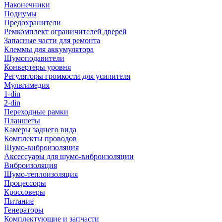
Наконечники
Подиумы
Предохранители
Ремкомплект ограничителей дверей
Запасные части для ремонта
Клеммы для аккумулятора
Шумоподавители
Конвертеры уровня
Регуляторы громкости для усилителя
Мультимедия
1-din
2-din
Переходные рамки
Планшеты
Камеры заднего вида
Комплекты проводов
Шумо-виброизоляция
Аксессуары для шумо-виброизоляции
Виброизоляция
Шумо-теплоизоляция
Процессоры
Кроссоверы
Питание
Генераторы
Комплектующие и запчасти