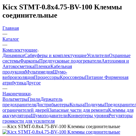
Kicx STMT-0.8x4.75-BV-100 Клеммы
соединительные
Главная
—
Каталог
—
Комплектующие
Динамики
Сабвуферы и комплектующие
Усилители
Охранные
системы
Фаркопы
Предпусковые подогреватели
Автохимия и
Автокосметика
Пленки
Кабельная
продукция
Мультимедия
Шумо-
виброизоляция
Процессоры
Кроссоверы
Питание
Фирменная
атрибутика
Другое
—
Наконечники
Вольтметры
Грили
Держатель
предохранителя
Дистрибьютеры
Кольца
Подиумы
Предохраните
ограничителей дверей
Запасные части для ремонта
Клеммы для
аккумулятора
Шумоподавители
Конвертеры уровня
Регуляторы
громкости для усилителя
—
Kicx STMT-0.8x4.75-BV-100 Клеммы соединительные