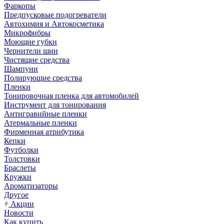
Фаркопы
Предпусковые подогреватели
Автохимия и Автокосметика
Микрофибры
Моющие губки
Чернители шин
Чистящие средства
Шампуни
Полирующие средства
Пленки
Тонировочная пленка для автомобилей
Инструмент для тонирования
Антигравийные пленки
Атермальные пленки
Фирменная атрибутика
Кепки
Футболки
Толстовки
Браслеты
Кружки
Ароматизаторы
Другое
Акции
Новости
Как купить