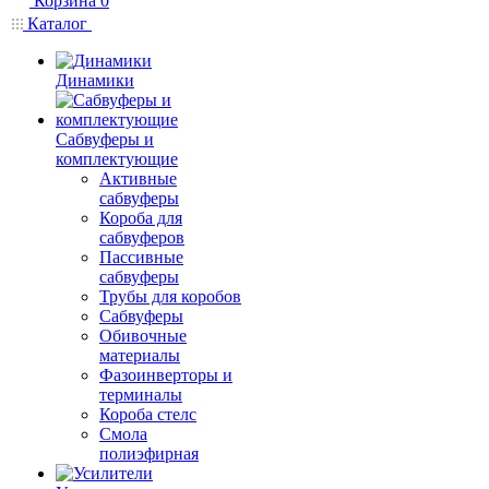
Корзина
0
Каталог
Динамики
Сабвуферы и
комплектующие
Активные
сабвуферы
Короба для
сабвуферов
Пассивные
сабвуферы
Трубы для коробов
Сабвуферы
Обивочные
материалы
Фазоинверторы и
терминалы
Короба стелс
Смола
полиэфирная