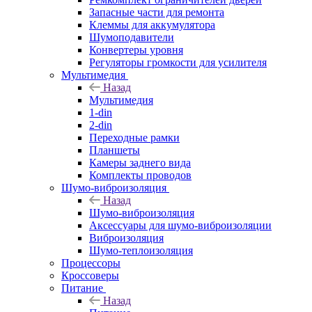
Запасные части для ремонта
Клеммы для аккумулятора
Шумоподавители
Конвертеры уровня
Регуляторы громкости для усилителя
Мультимедия
Назад
Мультимедия
1-din
2-din
Переходные рамки
Планшеты
Камеры заднего вида
Комплекты проводов
Шумо-виброизоляция
Назад
Шумо-виброизоляция
Аксессуары для шумо-виброизоляции
Виброизоляция
Шумо-теплоизоляция
Процессоры
Кроссоверы
Питание
Назад