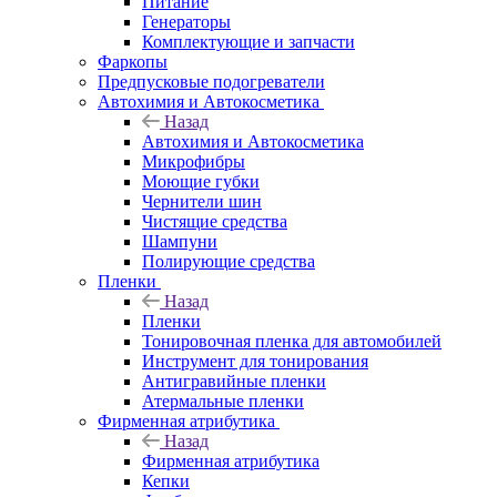
Питание
Генераторы
Комплектующие и запчасти
Фаркопы
Предпусковые подогреватели
Автохимия и Автокосметика
Назад
Автохимия и Автокосметика
Микрофибры
Моющие губки
Чернители шин
Чистящие средства
Шампуни
Полирующие средства
Пленки
Назад
Пленки
Тонировочная пленка для автомобилей
Инструмент для тонирования
Антигравийные пленки
Атермальные пленки
Фирменная атрибутика
Назад
Фирменная атрибутика
Кепки