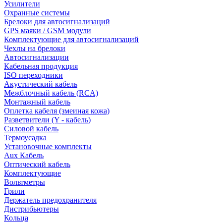
Усилители
Охранные системы
Брелоки для автосигнализаций
GPS маяки / GSM модули
Комплектующие для автосигнализаций
Чехлы на брелоки
Автосигнализации
Кабельная продукция
ISO переходники
Акустический кабель
Межблочный кабель (RCA)
Монтажный кабель
Оплетка кабеля (змеиная кожа)
Разветвители (Y - кабель)
Силовой кабель
Термоусадка
Установочные комплекты
Aux Кабель
Оптический кабель
Комплектующие
Вольтметры
Грили
Держатель предохранителя
Дистрибьютеры
Кольца