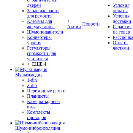
дверей
Условия
Запасные части
оплаты
для ремонта
Условия
Клеммы для
доставки
Новости
аккумулятора
Акции
Гарантия
Шумоподавители
на товар
Конвертеры
Рассрочк
уровня
Оплата
Регуляторы
частями
громкости для
усилителя
+ ЕЩЕ 4
Мультимедия
1-din
2-din
Переходные рамки
Планшеты
Камеры заднего
вида
Комплекты
проводов
Шумо-виброизоляция