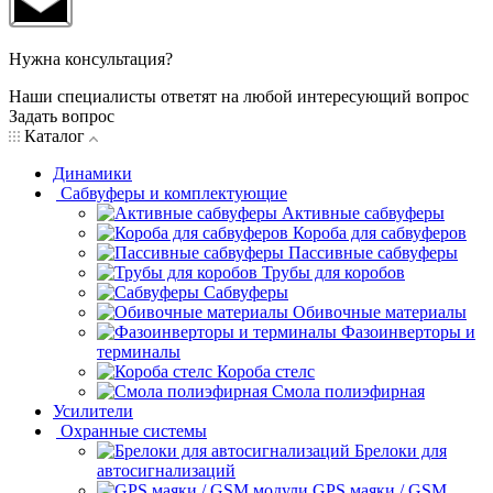
Нужна консультация?
Наши специалисты ответят на любой интересующий вопрос
Задать вопрос
Каталог
Динамики
Сабвуферы и комплектующие
Активные сабвуферы
Короба для сабвуферов
Пассивные сабвуферы
Трубы для коробов
Сабвуферы
Обивочные материалы
Фазоинверторы и
терминалы
Короба стелс
Смола полиэфирная
Усилители
Охранные системы
Брелоки для
автосигнализаций
GPS маяки / GSM