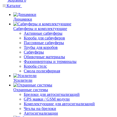
Корзина
0
Каталог
Динамики
Сабвуферы и комплектующие
Активные сабвуферы
Короба для сабвуферов
Пассивные сабвуферы
Трубы для коробов
Сабвуферы
Обивочные материалы
Фазоинверторы и терминалы
Короба стелс
Смола полиэфирная
Усилители
Охранные системы
Брелоки для автосигнализаций
GPS маяки / GSM модули
Комплектующие для автосигнализаций
Чехлы на брелоки
Автосигнализации