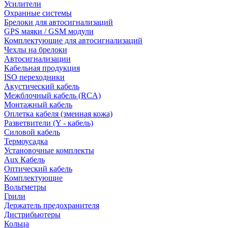
Усилители
Охранные системы
Брелоки для автосигнализаций
GPS маяки / GSM модули
Комплектующие для автосигнализаций
Чехлы на брелоки
Автосигнализации
Кабельная продукция
ISO переходники
Акустический кабель
Межблочный кабель (RCA)
Монтажный кабель
Оплетка кабеля (змеиная кожа)
Разветвители (Y - кабель)
Силовой кабель
Термоусадка
Установочные комплекты
Aux Кабель
Оптический кабель
Комплектующие
Вольтметры
Грили
Держатель предохранителя
Дистрибьютеры
Кольца