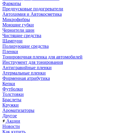
Фаркопы
Предпусковые подогреватели
Автохимия и Автокосметика
Микрофибры
Моющие губки
Чернители шин
Чистящие средства
Шампуни
Полирующие средства
Пленки
Тонировочная пленка для автомобилей
Инструмент для тонирования
Антигравийные пленки
Атермальные пленки
Фирменная атрибутика
Кепки
Футболки
Толстовки
Браслеты
Кружки
Ароматизаторы
Другое
Акции
Новости
Как купить