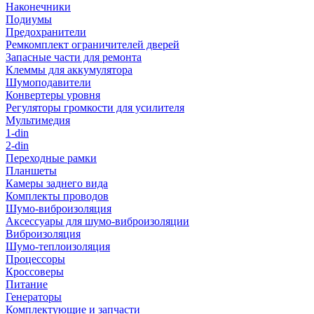
Наконечники
Подиумы
Предохранители
Ремкомплект ограничителей дверей
Запасные части для ремонта
Клеммы для аккумулятора
Шумоподавители
Конвертеры уровня
Регуляторы громкости для усилителя
Мультимедия
1-din
2-din
Переходные рамки
Планшеты
Камеры заднего вида
Комплекты проводов
Шумо-виброизоляция
Аксессуары для шумо-виброизоляции
Виброизоляция
Шумо-теплоизоляция
Процессоры
Кроссоверы
Питание
Генераторы
Комплектующие и запчасти