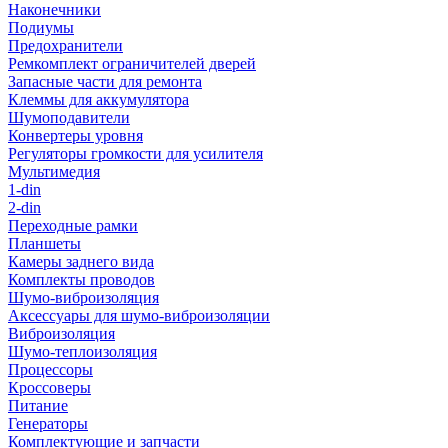
Наконечники
Подиумы
Предохранители
Ремкомплект ограничителей дверей
Запасные части для ремонта
Клеммы для аккумулятора
Шумоподавители
Конвертеры уровня
Регуляторы громкости для усилителя
Мультимедия
1-din
2-din
Переходные рамки
Планшеты
Камеры заднего вида
Комплекты проводов
Шумо-виброизоляция
Аксессуары для шумо-виброизоляции
Виброизоляция
Шумо-теплоизоляция
Процессоры
Кроссоверы
Питание
Генераторы
Комплектующие и запчасти