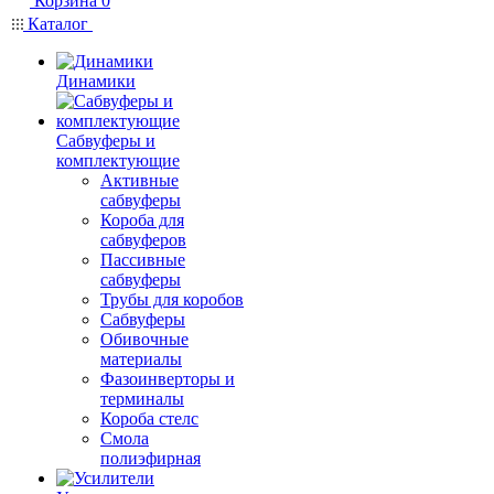
Корзина
0
Каталог
Динамики
Сабвуферы и
комплектующие
Активные
сабвуферы
Короба для
сабвуферов
Пассивные
сабвуферы
Трубы для коробов
Сабвуферы
Обивочные
материалы
Фазоинверторы и
терминалы
Короба стелс
Смола
полиэфирная