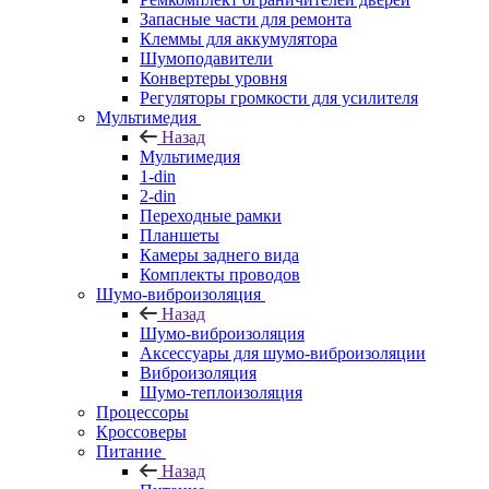
Запасные части для ремонта
Клеммы для аккумулятора
Шумоподавители
Конвертеры уровня
Регуляторы громкости для усилителя
Мультимедия
Назад
Мультимедия
1-din
2-din
Переходные рамки
Планшеты
Камеры заднего вида
Комплекты проводов
Шумо-виброизоляция
Назад
Шумо-виброизоляция
Аксессуары для шумо-виброизоляции
Виброизоляция
Шумо-теплоизоляция
Процессоры
Кроссоверы
Питание
Назад