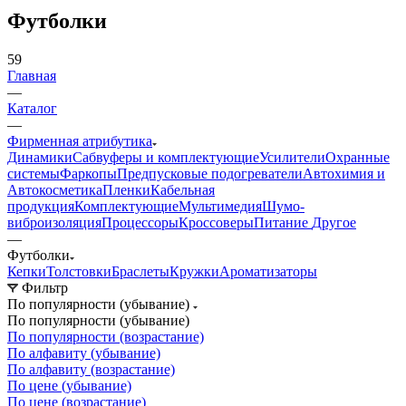
Футболки
59
Главная
—
Каталог
—
Фирменная атрибутика
Динамики
Сабвуферы и комплектующие
Усилители
Охранные
системы
Фаркопы
Предпусковые подогреватели
Автохимия и
Автокосметика
Пленки
Кабельная
продукция
Комплектующие
Мультимедия
Шумо-
виброизоляция
Процессоры
Кроссоверы
Питание
Другое
—
Футболки
Кепки
Толстовки
Браслеты
Кружки
Ароматизаторы
Фильтр
По популярности (убывание)
По популярности (убывание)
По популярности (возрастание)
По алфавиту (убывание)
По алфавиту (возрастание)
По цене (убывание)
По цене (возрастание)