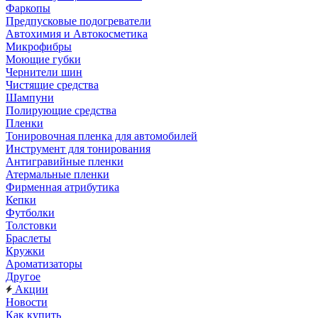
Фаркопы
Предпусковые подогреватели
Автохимия и Автокосметика
Микрофибры
Моющие губки
Чернители шин
Чистящие средства
Шампуни
Полирующие средства
Пленки
Тонировочная пленка для автомобилей
Инструмент для тонирования
Антигравийные пленки
Атермальные пленки
Фирменная атрибутика
Кепки
Футболки
Толстовки
Браслеты
Кружки
Ароматизаторы
Другое
Акции
Новости
Как купить