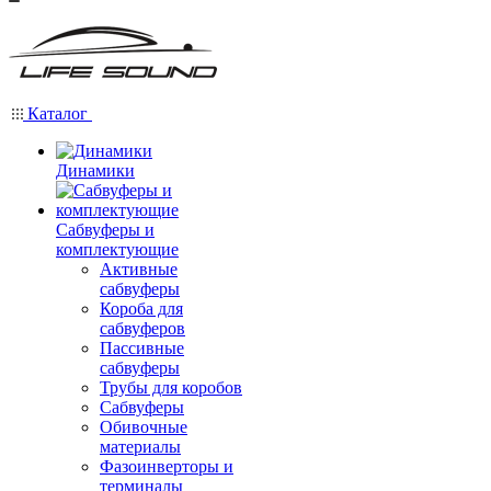
Каталог
Динамики
Сабвуферы и
комплектующие
Активные
сабвуферы
Короба для
сабвуферов
Пассивные
сабвуферы
Трубы для коробов
Сабвуферы
Обивочные
материалы
Фазоинверторы и
терминалы