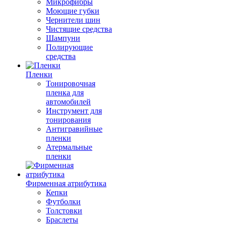
Микрофибры
Моющие губки
Чернители шин
Чистящие средства
Шампуни
Полирующие
средства
Пленки
Тонировочная
пленка для
автомобилей
Инструмент для
тонирования
Антигравийные
пленки
Атермальные
пленки
Фирменная атрибутика
Кепки
Футболки
Толстовки
Браслеты