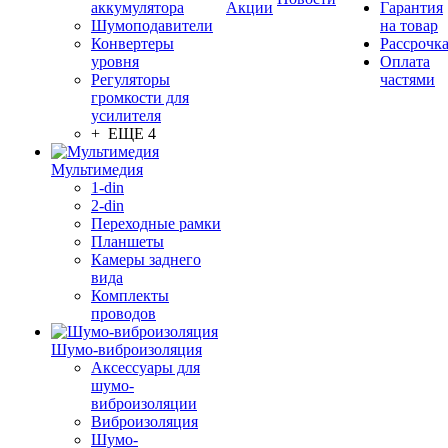
аккумулятора
Акции
Гарантия
Шумоподавители
на товар
Конвертеры
Рассрочк
уровня
Оплата
Регуляторы
частями
громкости для
усилителя
+ ЕЩЕ 4
Мультимедия
1-din
2-din
Переходные рамки
Планшеты
Камеры заднего
вида
Комплекты
проводов
Шумо-виброизоляция
Аксессуары для
шумо-
виброизоляции
Виброизоляция
Шумо-