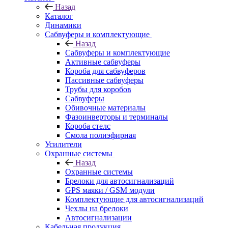
Назад
Каталог
Динамики
Сабвуферы и комплектующие
Назад
Сабвуферы и комплектующие
Активные сабвуферы
Короба для сабвуферов
Пассивные сабвуферы
Трубы для коробов
Сабвуферы
Обивочные материалы
Фазоинверторы и терминалы
Короба стелс
Смола полиэфирная
Усилители
Охранные системы
Назад
Охранные системы
Брелоки для автосигнализаций
GPS маяки / GSM модули
Комплектующие для автосигнализаций
Чехлы на брелоки
Автосигнализации
Кабельная продукция