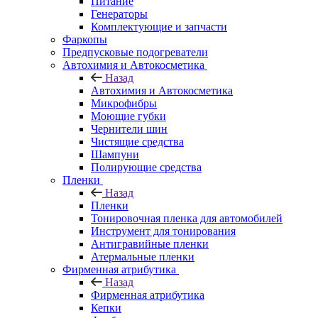
Питание
Генераторы
Комплектующие и запчасти
Фаркопы
Предпусковые подогреватели
Автохимия и Автокосметика
Назад
Автохимия и Автокосметика
Микрофибры
Моющие губки
Чернители шин
Чистящие средства
Шампуни
Полирующие средства
Пленки
Назад
Пленки
Тонировочная пленка для автомобилей
Инструмент для тонирования
Антигравийные пленки
Атермальные пленки
Фирменная атрибутика
Назад
Фирменная атрибутика
Кепки