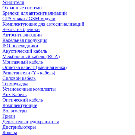
Усилители
Охранные системы
Брелоки для автосигнализаций
GPS маяки / GSM модули
Комплектующие для автосигнализаций
Чехлы на брелоки
Автосигнализации
Кабельная продукция
ISO переходники
Акустический кабель
Межблочный кабель (RCA)
Монтажный кабель
Оплетка кабеля (змеиная кожа)
Разветвители (Y - кабель)
Силовой кабель
Термоусадка
Установочные комплекты
Aux Кабель
Оптический кабель
Комплектующие
Вольтметры
Грили
Держатель предохранителя
Дистрибьютеры
Кольца