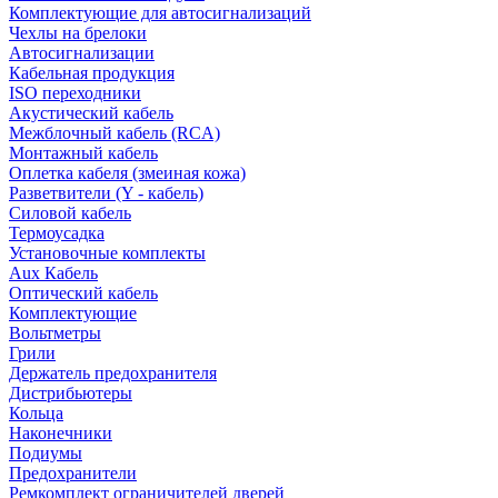
Комплектующие для автосигнализаций
Чехлы на брелоки
Автосигнализации
Кабельная продукция
ISO переходники
Акустический кабель
Межблочный кабель (RCA)
Монтажный кабель
Оплетка кабеля (змеиная кожа)
Разветвители (Y - кабель)
Силовой кабель
Термоусадка
Установочные комплекты
Aux Кабель
Оптический кабель
Комплектующие
Вольтметры
Грили
Держатель предохранителя
Дистрибьютеры
Кольца
Наконечники
Подиумы
Предохранители
Ремкомплект ограничителей дверей