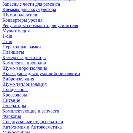
Запасные части для ремонта
Клеммы для аккумулятора
Шумоподавители
Конвертеры уровня
Регуляторы громкости для усилителя
Мультимедия
1-din
2-din
Переходные рамки
Планшеты
Камеры заднего вида
Комплекты проводов
Шумо-виброизоляция
Аксессуары для шумо-виброизоляции
Виброизоляция
Шумо-теплоизоляция
Процессоры
Кроссоверы
Питание
Генераторы
Комплектующие и запчасти
Фаркопы
Предпусковые подогреватели
Автохимия и Автокосметика
Микрофибры