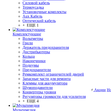
Силовой кабель
Термоусадка
Установочные комплекты
Aux Кабель
Оптический кабель
+ ЕЩЕ 1
Комплектующие
Вольтметры
Грили
Держатель предохранителя
Дистрибьютеры
Кольца
Наконечники
Подиумы
Предохранители
Ремкомплект ограничителей дверей
Запасные части для ремонта
Клеммы для аккумулятора
Шумоподавители
Акции
Но
Конвертеры уровня
Регуляторы громкости для усилителя
+ ЕЩЕ 4
Мультимедия