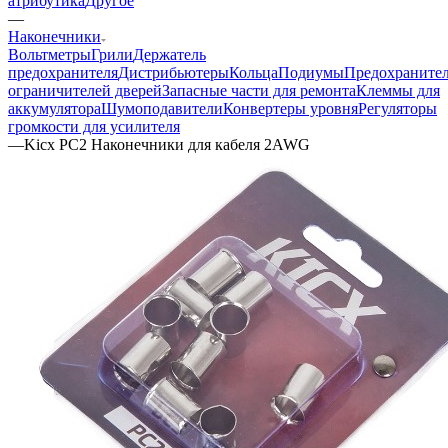
атрибутика
Другое
—
Наконечники
Вольтметры
Грили
Держатель
предохранителя
Дистрибьютеры
Кольца
Подиумы
Предохраните
ограничителей дверей
Запасные части для ремонта
Клеммы для
аккумулятора
Шумоподавители
Конвертеры уровня
Регуляторы
громкости для усилителя
—
Kicx PC2 Наконечники для кабеля 2AWG