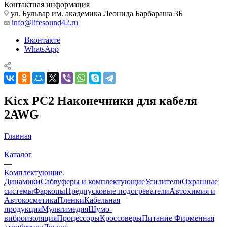
Контактная информация
ул. Бульвар им. академика Леонида Барбараша 3Б
info@lifesound42.ru
Вконтакте
WhatsApp
Kicx PC2 Наконечники для кабеля
2AWG
Главная
—
Каталог
—
Комплектующие
Динамики
Сабвуферы и комплектующие
Усилители
Охранные
системы
Фаркопы
Предпусковые подогреватели
Автохимия и
Автокосметика
Пленки
Кабельная
продукция
Мультимедия
Шумо-
виброизоляция
Процессоры
Кроссоверы
Питание
Фирменная