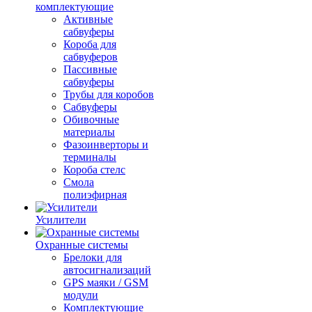
комплектующие
Активные
сабвуферы
Короба для
сабвуферов
Пассивные
сабвуферы
Трубы для коробов
Сабвуферы
Обивочные
материалы
Фазоинверторы и
терминалы
Короба стелс
Смола
полиэфирная
Усилители
Охранные системы
Брелоки для
автосигнализаций
GPS маяки / GSM
модули
Комплектующие