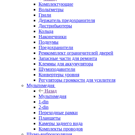
Комплектующие
Вольтметры
Грили
Держатель предохранителя
Дистрибьютеры
Кольца
Наконечники
Подиумы
Предохранители
Ремкомплект ограничителей дверей
Запасные части для ремонта
Клеммы для аккумулятора
Шумоподавители
Конвертеры уровня
Регуляторы громкости для усилителя
Мультимедия
Назад
Мультимедия
1-din
2-din
Переходные рамки
Планшеты
Камеры заднего вида
Комплекты проводов
Шумо-виброизоляция