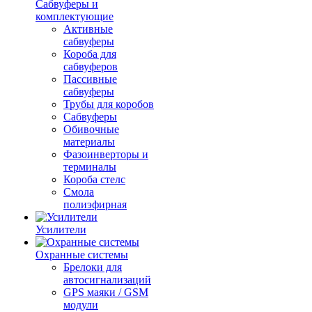
Сабвуферы и
комплектующие
Активные
сабвуферы
Короба для
сабвуферов
Пассивные
сабвуферы
Трубы для коробов
Сабвуферы
Обивочные
материалы
Фазоинверторы и
терминалы
Короба стелс
Смола
полиэфирная
Усилители
Охранные системы
Брелоки для
автосигнализаций
GPS маяки / GSM
модули