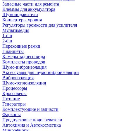
Запасные части для ремонта
Клеммы для аккумулятора
Шумоподавители
Конвертеры уровня
Регуляторы громкости для усилителя
Мультимедия
1-din
2-din
Переходные рамки
Планшеты
Камеры заднего вида
Комплекты проводов
Шумо-виброизоляция
Аксессуары для шумо-виброизоляции
Виброизоляция
Шумо-теплоизоляция
Процессоры
Кроссоверы
Питание
Генераторы
Комплектующие и запчасти
Фаркопы
Предпусковые подогреватели
Автохимия и Автокосметика
Микрофибры